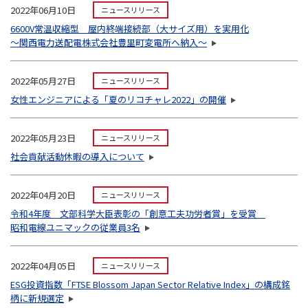
2022年06月10日
ニュースリリース
6600V常温収縮型 屋内終端接続部（大サイズ用）を実用化
～関西電力送配電株式会社豊里町変電所へ納入～
2022年05月27日
ニュースリリース
女性エンジニアによる「夏のリコチャレ2022」の開催
2022年05月23日
ニュースリリース
社会貢献活動休暇の導入について
2022年04月20日
ニュースリリース
令和4年度 文部科学大臣表彰の「創意工夫功労者賞」を受賞
昭和電線ユニマックの従業員3名
2022年04月05日
ニュースリリース
ESG投資指数「FTSE Blossom Japan Sector Relative Index」の構成銘
柄に新規選定