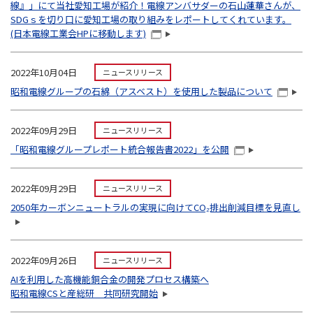
線』」にて当社愛知工場が紹介！電線アンバサダーの石山蓮華さんが、
SDGｓを切り口に愛知工場の取り組みをレポートしてくれています。
(日本電線工業会HPに移動します)
2022年10月04日
ニュースリリース
昭和電線グループの石綿（アスベスト）を使用した製品について
2022年09月29日
ニュースリリース
「昭和電線グループレポート統合報告書2022」を公開
2022年09月29日
ニュースリリース
2050年カーボンニュートラルの実現に向けてCO₂排出削減目標を見直し
2022年09月26日
ニュースリリース
AIを利用した高機能銅合金の開発プロセス構築へ
昭和電線CSと産総研 共同研究開始