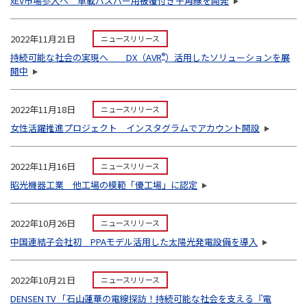
xEV市場参入へ 車載バスバー用被覆付き平角線を開発
2022年11月21日
ニュースリリース
持続可能な社会の実現へ DX（AVR
®
）活用したソリューションを展
開中
2022年11月18日
ニュースリリース
女性活躍推進プロジェクト インスタグラムでアカウント開設
2022年11月16日
ニュースリリース
昭光機器工業 他工場の模範「優工場」に認定
2022年10月26日
ニュースリリース
中国連結子会社初 PPAモデル活用した太陽光発電設備を導入
2022年10月21日
ニュースリリース
DENSEN TV 「石山蓮華の電線探訪！持続可能な社会を支える『電