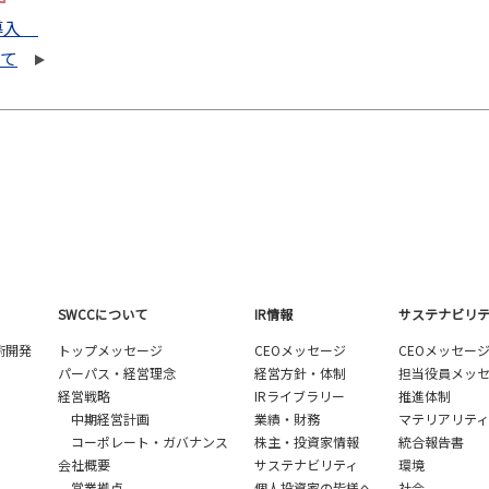
の導入
けて
SWCCについて
IR情報
サステナビリ
術開発
トップメッセージ
CEOメッセージ
CEOメッセー
パーパス・経営理念
経営方針・体制
担当役員メッ
経営戦略
IRライブラリー
推進体制
中期経営計画
業績・財務
マテリアリティ
コーポレート・ガバナンス
株主・投資家情報
統合報告書
会社概要
サステナビリティ
環境
営業拠点
個人投資家の皆様へ
社会