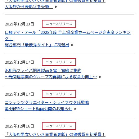
「大阪府男女いきいき事業者表彰」の優秀賞を初受賞！
大阪府から表彰状を受領
2025年12月23日
ニュースリリース
日興アイ・アール「2025年度 全上場企業ホームページ充実度ランキン
グ」
総合部門「最優秀サイト」に初選出
2025年12月17日
ニュースリリース
汎用光ファイバ関連製品を冨士電線に集約
～光関連事業のグループ内再編による収益力向上～
2025年12月17日
ニュースリリース
コンテンツクリエイター・シライフウタ氏監修
第4弾PRショート動画公開のお知らせ
2025年12月16日
ニュースリリース
「大阪府男女いきいき事業者表彰」の優秀賞を初受賞！