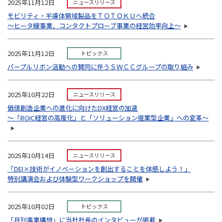
2025年11月12日
ニュースリリース
モビリティ・半導体領域製品をＴＯＴＯＫＵへ統合
〜ヒータ線事業、コンタクトプローブ事業の経営効率向上〜
2025年11月12日
トピックス
パープルリボン活動への賛同に伴うＳＷＣＣグループの取り組み
2025年10月22日
ニュースリリース
価値創造企業への進化に向けたDX経営の加速
～「ROIC経営の高度化」と「ソリューション提案型企業」への変革～
2025年10月14日
ニュースリリース
「DEI×技術がイノベーションを創出することを体感しよう！」
特別講演会および体験型ワークショップを開催
2025年10月02日
トピックス
「月刊事業構想」に当社社長のインタビューが掲載