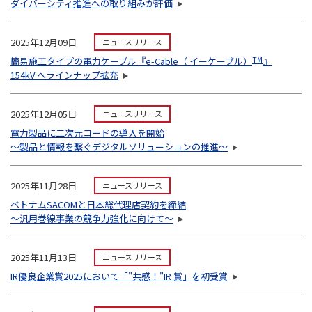
ダイバーシティ推進への取り組みが評価
2025年12月09日
ニュースリリース
簡易施工タイプの電力ケーブル『e-Cable（ イーケーブル）
TM
』
154kV へラインナップ拡充
2025年12月05日
ニュースリリース
電力製品に二次元コードの導入を開始
～製品と情報を繋ぐデジタルソリューションの推進～
2025年11月28日
ニュースリリース
ベトナムSACOMと日本総代理店契約を締結
～汎用巻線事業の競争力強化に向けて～
2025年11月13日
ニュースリリース
IR優良企業賞2025において「"共感！"IR 賞」を初受賞