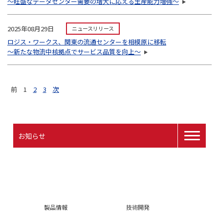
～旺盛なデータセンター需要の増大に応える生産能力増強～
2025年08月29日
ニュースリリース
ロジス・ワークス、関東の流通センターを相模原に移転
～新たな物流中核拠点でサービス品質を向上～
前
1
2
3
次
お知らせ
製品情報
技術開発