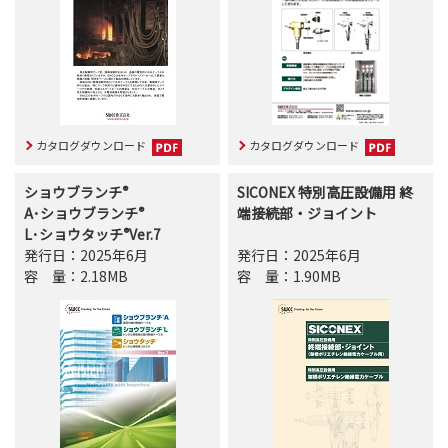
カタログダウンロード
カタログダウンロード
ショウブランチ
®
SICONEX 特別高圧設備用 終
A･ショウブランチ
®
端接続部・ジョイント
L･ショウタッチ
®
Ver.7
発行日：2025年6月
発行日：2025年6月
容量
：2.18MB
容量
：1.90MB