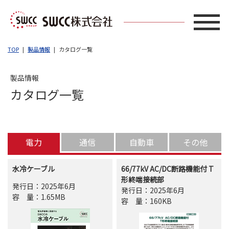
TOP
製品情報
カタログ一覧
製品情報
カタログ一覧
電力
通信
自動車
その他
水冷ケーブル
66/77kV AC/DC断路機能付 T
形終端接続部
発行日：2025年6月
発行日：2025年6月
容量
：1.65MB
容量
：160KB