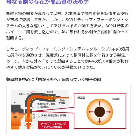
母なる銅の存在が高品質の決め手
無酸素銅の需要が高まって以来、SCR設備で無酸素銅を製造する技術
が市場に登場してきた。しかし、SCRとディップ・フォーミング・シ
ステムの大きな違いとしてあげられるのが凝固方法だ。SCRは鋳型の
ホイールに銅を流し込むので、熱が奪われる外側から内側に向かって
凝固する。
しかし、ディップ・フォーミング・システムはクルーシブル内の溶銅
に銅母材を通過させ、温度差によって銅母材に銅を付着させる製法。
つまり、内から外へ向かって凝固することで銅中のガスや酸素が抜け
やすく鋳造欠陥ができにくいのが特徴のひとつだ。
銅母材を中心に「内から外へ」固まっていく様子の図