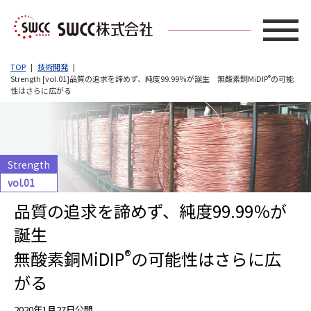
TOP
技術開発
Strength [vol.01]品質の追求を諦めず、純度99.99％が誕生 無酸素銅MiDIP
®
の可能
性はさらに広がる
Strength
vol.01
品質の追求を諦めず、純度99.99％が
誕生
®
無酸素銅MiDIP
の可能性はさらに広
がる
2020年1月27日公開