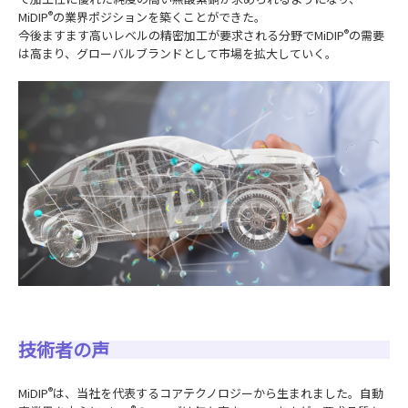
MiDIP
®
の業界ポジションを築くことができた。
今後ますます高いレベルの精密加工が要求される分野でMiDIP
®
の需要
は高まり、グローバルブランドとして市場を拡大していく。
技術者の声
MiDIP
®
は、当社を代表するコアテクノロジーから生まれました。自動