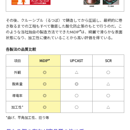
その後、クルーシブル（るつぼ）で鋳造してから圧延し、最終的に巻
き取るまでの工程もすべて徹底した酸化防止策のもとで行うのだ。こ
のような当社独自の製造方法でできたMiDIP
®
は、綺麗で滑らかな表面
状態になり、加工性に優れていることから高い評価を得ている。
各製法の品質比較
項目
MiDIP
®
UPCAST
SCR
外観
◎
△
◯
酸素量
◎
◎
△
導電率
◎
◯
◯
加工性*
◎
◯
△
*曲げ、平角加工性、捻り等