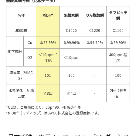
無酸素銅特徴（比較データ）
タフピッチ
名称
MiDIP
®
無酸素銅
りん脱酸銅
銅
JIS規格
-
C1020
C1220
C1100
Cu
≧99.99%
≧99.96%
≧99.90%
≧99.90%
化学成分
＜10ppm *
400ppm程
O2
＜10ppm
-
注記
度
導電率（%IAC
101
100
-
100
S）
水素脆化 屈曲
2回（参考
≧8回
≧4回
-
回数
値）
*O2は、ご用命により、5ppm以下も製造可能
*MiDIP
®
（ミディップ）はSWCC株式会社の登録商標です。