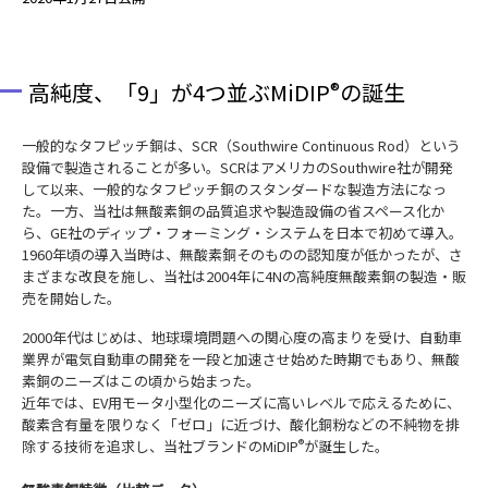
高純度、「9」が4つ並ぶMiDIP
®
の誕生
一般的なタフピッチ銅は、SCR（Southwire Continuous Rod）という
設備で製造されることが多い。SCRはアメリカのSouthwire社が開発
して以来、一般的なタフピッチ銅のスタンダードな製造方法になっ
た。一方、当社は無酸素銅の品質追求や製造設備の省スペース化か
ら、GE社のディップ・フォーミング・システムを日本で初めて導入。
1960年頃の導入当時は、無酸素銅そのものの認知度が低かったが、さ
まざまな改良を施し、当社は2004年に4Nの高純度無酸素銅の製造・販
売を開始した。
2000年代はじめは、地球環境問題への関心度の高まりを受け、自動車
業界が電気自動車の開発を一段と加速させ始めた時期でもあり、無酸
素銅のニーズはこの頃から始まった。
近年では、EV用モータ小型化のニーズに高いレベルで応えるために、
酸素含有量を限りなく「ゼロ」に近づけ、酸化銅粉などの不純物を排
除する技術を追求し、当社ブランドのMiDIP
®
が誕生した。