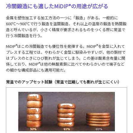
冷間鍛造にも適したMiDIP
の用途が広がる
®
金属を塑性加工する加工方法の一つに「鍛造」がある。一般的に
600℃～900℃で行う鍛造を温間鍛造、それ以上の温度の鍛造を熱間鍛
造と呼んでいるが、小さく精度が要求されるものをつくる際に常温で
行う冷間鍛造を行う。
MiDIP
®
はこの冷間鍛造でも優位性を発揮する。MiDIP
®
を金型に入れて
プレスする工程では、やわらかく金型に馴染みやすいが、他の銅材で
はプレスのときにひび割れが生じてしまう。この差は酸素含有量に関
係しており、MiDIP
®
は他の無酸素銅に比べてやわらかいので端子など
の細かな構成部品にも適用可能だ。
常温でのアップセット試験（常温で圧縮しても割れが生じにくい）