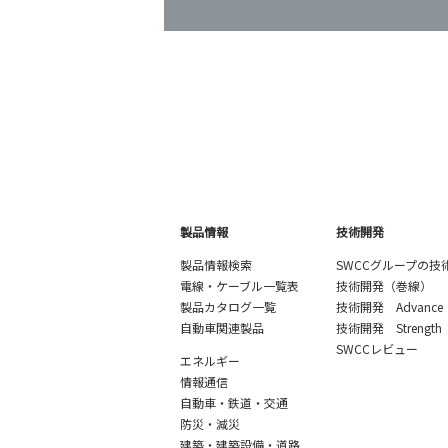
製品情報
技術開発
製品情報検索
SWCCグループの技
電線・ケーブル一覧表
技術開発（巻線）
製品カタログ一覧
技術開発 Advance
自動車関連製品
技術開発 Strength
SWCCレビュー
エネルギー
情報通信
自動車・鉄道・交通
防災・減災
建築・建築設備・道路