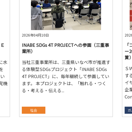
2026年04月10日
20
ＣＥ
INABE SDGs 4T PROJECTへの参画（三重事
「
業所）
ー2
賞
に水
当社三重事業所は、三重県いなべ市が推進す
Ｓ
を
る体験型SDGsプロジェクト「INABE SDGs
す
るい
4T PROJECT」に、毎年継続して参画してい
イ
究機
ます。 本プロジェクトは、「触れる・つく
企業
る・考える・伝える...
Co
社会
ガ