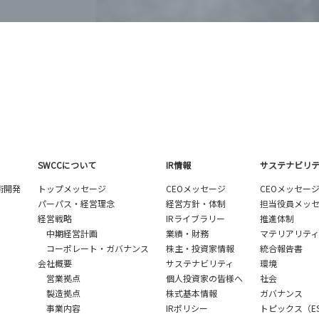
SWCCについて
IR情報
サステナビリ
術開発
トップメッセージ
CEOメッセージ
CEOメッセー
パーパス・経営理念
経営方針・体制
担当役員メッ
経営戦略
IRライブラリー
推進体制
中期経営計画
業績・財務
マテリアリティ
コーポレート・ガバナンス
株主・投資家情報
統合報告書
会社概要
サステナビリティ
環境
営業拠点
個人投資家の皆様へ
社会
製造拠点
株式基本情報
ガバナンス
事業内容
IRポリシー
トピックス（E