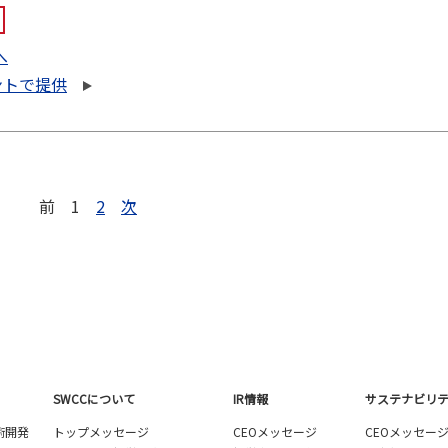
へ
ントで提供
前
1
2
次
SWCCについて
IR情報
サステナビリ
術開発
トップメッセージ
CEOメッセージ
CEOメッセー