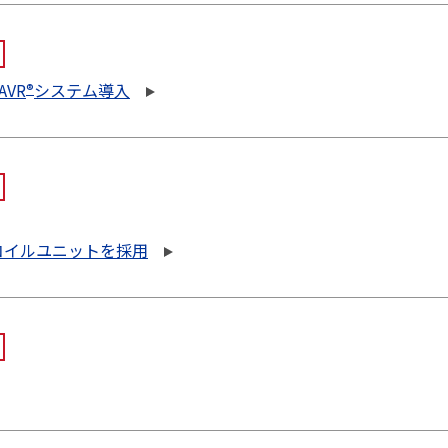
VR
システム導入
®
コイルユニットを採用