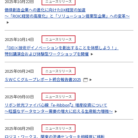
2025年10月22日
ニュースリリース
価値創造企業への進化に向けたDX経営の加速
～「ROIC経営の高度化」と「ソリューション提案型企業」への変革～
2025年10月14日
ニュースリリース
「DEI×技術がイノベーションを創出することを体感しよう！」
特別講演会および体験型ワークショップを開催
2025年09月24日
ニュースリリース
ＳＷＣＣグループレポート統合報告書2025
2025年09月03日
ニュースリリース
リボン状光ファイバ心線『e-Ribbon
®
』増産投資について
～旺盛なデータセンター需要の増大に応える生産能力増強～
2025年08月29日
ニュースリリース
ロジス・ワークス、関東の流通センターを相模原に移転