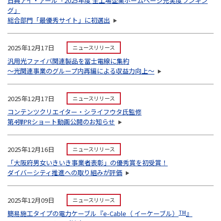
日興アイ・アール「2025年度 全上場企業ホームページ充実度ランキン
グ」
総合部門「最優秀サイト」に初選出
2025年12月17日
ニュースリリース
汎用光ファイバ関連製品を冨士電線に集約
～光関連事業のグループ内再編による収益力向上～
2025年12月17日
ニュースリリース
コンテンツクリエイター・シライフウタ氏監修
第4弾PRショート動画公開のお知らせ
2025年12月16日
ニュースリリース
「大阪府男女いきいき事業者表彰」の優秀賞を初受賞！
ダイバーシティ推進への取り組みが評価
2025年12月09日
ニュースリリース
簡易施工タイプの電力ケーブル『e-Cable（ イーケーブル）
TM
』