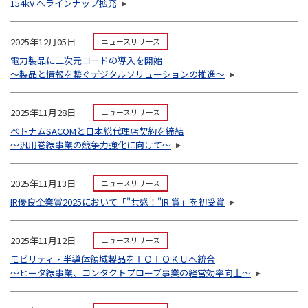
154kV へラインナップ拡充
2025年12月05日
ニュースリリース
電力製品に二次元コードの導入を開始
～製品と情報を繋ぐデジタルソリューションの推進～
2025年11月28日
ニュースリリース
ベトナムSACOMと日本総代理店契約を締結
～汎用巻線事業の競争力強化に向けて～
2025年11月13日
ニュースリリース
IR優良企業賞2025において「"共感！"IR 賞」を初受賞
2025年11月12日
ニュースリリース
モビリティ・半導体領域製品をＴＯＴＯＫＵへ統合
〜ヒータ線事業、コンタクトプローブ事業の経営効率向上〜