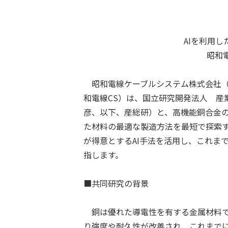
AIを利用
昭和
昭和電線ケーブルシステム株式会社（
和電線
CS
）は、国立研究開発法人 産
彦、以下、産総研）と、高機能銅合金
た材料の最適な製造方法を最短で探索
が得意とする
AI
手法を活用し、これま
指します。
■共同研究の背景
銅は優れた導電性を有する金属材料で
り強度や耐久性が改善され、これまで