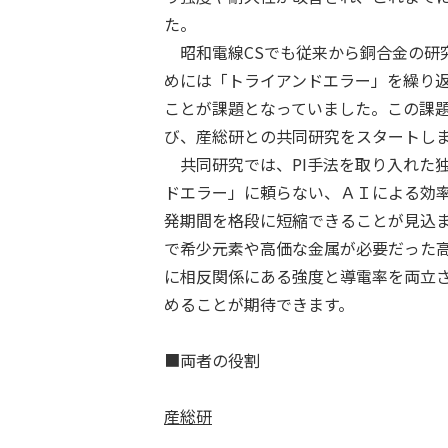
た。
昭和電線
CS
でも従来から銅合金の研
めには「トライアンドエラー」を繰り
ことが課題となっていました。この課
び、産総研との共同研究をスタートし
共同研究では、
PI
手法を取り入れた
ドエラー」に頼らない、ＡＩによる効
発期間を格段に短縮できることが見込
で希少元素や高価な金属が必要だった
に相反関係にある強度と導電率を両立
めることが期待できます。
■両者の役割
産総研