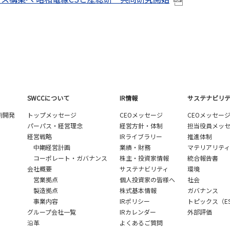
SWCCについて
IR情報
サステナビリ
術開発
トップメッセージ
CEOメッセージ
CEOメッセー
パーパス・経営理念
経営方針・体制
担当役員メッ
経営戦略
IRライブラリー
推進体制
中期経営計画
業績・財務
マテリアリティ
コーポレート・ガバナンス
株主・投資家情報
統合報告書
会社概要
サステナビリティ
環境
営業拠点
個人投資家の皆様へ
社会
製造拠点
株式基本情報
ガバナンス
事業内容
IRポリシー
トピックス（E
グループ会社一覧
IRカレンダー
外部評価
沿革
よくあるご質問