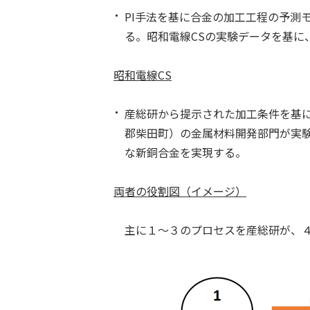
PI
手法を基に合金の加工工程の予測
る。昭和電線
CS
の実験データを基に
昭和電線
CS
産総研から提示された加工条件を基
郡柴田町）の金属材料開発部門が実
な新銅合金を実現する。
両者の役割図（イメージ）
主に１～３のプロセスを産総研が、４