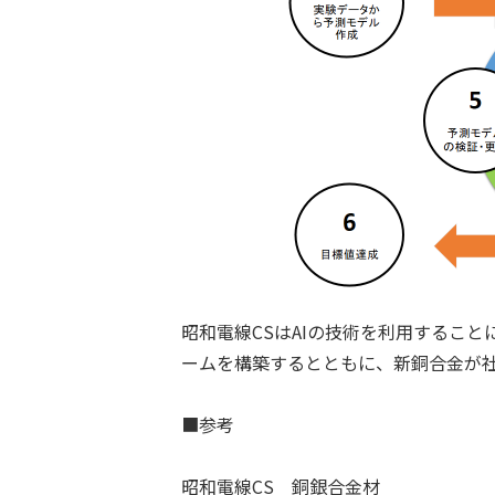
昭和電線
CS
は
AI
の技術を利用すること
ームを構築するとともに、新銅合金が
■参考
昭和電線CS 銅銀合金材