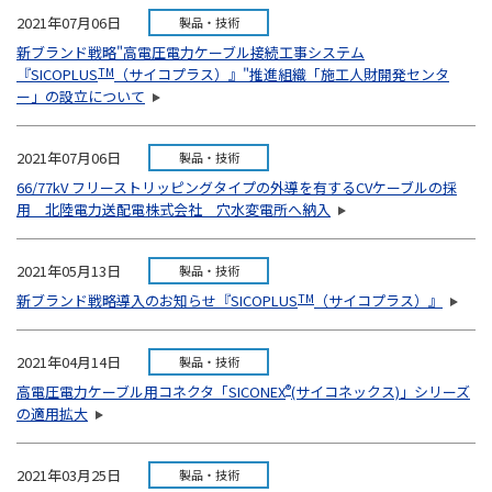
2021年07月06日
製品・技術
新ブランド戦略"高電圧電力ケーブル接続工事システム
『SICOPLUS
TM
（サイコプラス）』"推進組織「施工人財開発センタ
ー」の設立について
2021年07月06日
製品・技術
66/77kV フリーストリッピングタイプの外導を有するCVケーブルの採
用 北陸電力送配電株式会社 穴水変電所へ納入
2021年05月13日
製品・技術
新ブランド戦略導入のお知らせ『SICOPLUS
TM
（サイコプラス）』
2021年04月14日
製品・技術
高電圧電力ケーブル用コネクタ「SICONEX
®
(サイコネックス)」シリーズ
の適用拡大
2021年03月25日
製品・技術