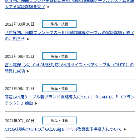
世界初、民間プラント実系統に三相同軸型超電導ケーブルシステムを導
入する実証試験を完了
2021年09月30日
製品・技術
「世界初、民間プラントでの三相同軸超電導ケーブルの実証試験」終了
のお知らせ
2021年08月31日
製品・技術
冨士電線（株）Cat.8規格対応LAN用ツイストペアケーブル（F/UTP）の
開発に成功
2021年08月31日
製品・技術
高速LAN用ケーブル新ブランド戦略導入について『FLANTEC
TM
（フラン
テック）』始動
2021年07月08日
製品・技術
Cat.6A規格対応TPCC
®
6A(10Gigaコイル)改良品市場投入について