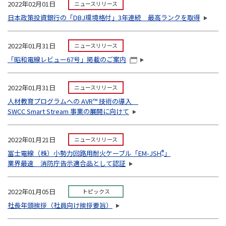
2022年02月01日
ニュースリリース
日本政策投資銀行の「DBJ環境格付」3年連続 最高ランクを取得
2022年01月31日
ニュースリリース
「昭和電線レビュー67号」掲載のご案内
2022年01月31日
ニュースリリース
人材教育プログラムへの AVR™ 技術の導入
SWCC Smart Stream 事業の展開に向けて
2022年01月21日
ニュースリリース
冨士電線（株）小勢力回路用耐火ケーブル「EM-JSH
®
」
業界最速 消防庁告示適合品として認証
2022年01月05日
トピックス
社長年頭挨拶（社員向け挨拶要旨）