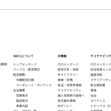
SWCCについて
IR情報
サステナビリ
術開発
トップメッセージ
CEOメッセージ
CEOメッセー
パーパス・経営理念
経営方針・体制
担当役員メッ
経営戦略
IRライブラリー
推進体制
中期経営計画
業績・財務
マテリアリティ
コーポレート・ガバナンス
株主・投資家情報
統合報告書
会社概要
サステナビリティ
環境
営業拠点
個人投資家の皆様へ
社会
製造拠点
株式基本情報
ガバナンス
事業内容
IRポリシー
トピックス（E
グループ会社一覧
IRカレンダー
外部評価