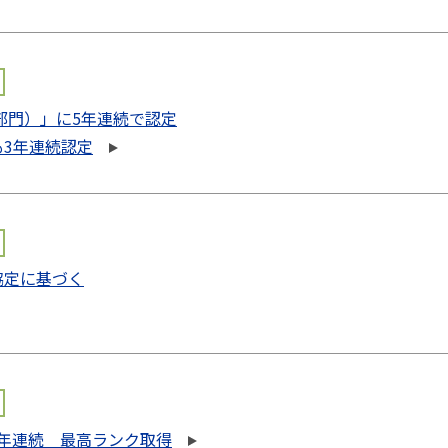
部門）」に5年連続で認定
3年連続認定
協定に基づく
5年連続 最高ランク取得