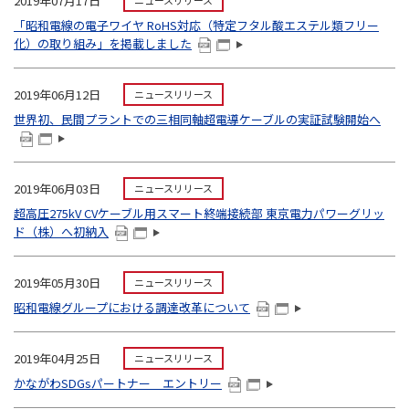
2019年07月17日
ニュースリリース
「昭和電線の電子ワイヤ RoHS対応（特定フタル酸エステル類フリー
化）の取り組み」を掲載しました
2019年06月12日
ニュースリリース
世界初、民間プラントでの三相同軸超電導ケーブルの実証試験開始へ
2019年06月03日
ニュースリリース
超高圧275kV CVケーブル用スマート終端接続部 東京電力パワーグリッ
ド（株）へ初納入
2019年05月30日
ニュースリリース
昭和電線グループにおける調達改革について
2019年04月25日
ニュースリリース
かながわSDGsパートナー エントリー