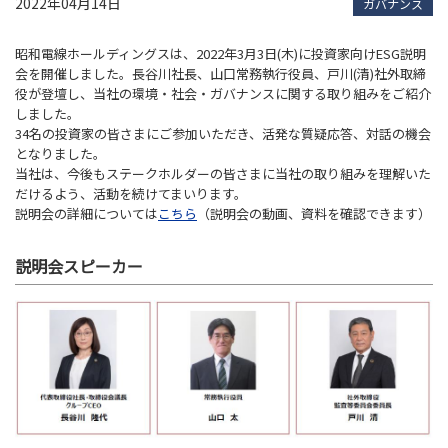
2022年04月14日
ガバナンス
昭和電線ホールディングスは、
2022
年
3
月
3
日
(
木
)
に投資家向け
ESG
説明
会を開催しました。長谷川社長、山口常務執行役員、戸川
(
清
)
社外取締
役が登壇し、当社の環境・社会・ガバナンスに関する取り組みをご紹介
しました。
34
名の投資家の皆さまにご参加いただき、活発な質疑応答、対話の機会
となりました。
当社は、今後もステークホルダーの皆さまに当社の取り組みを理解いた
だけるよう、活動を続けてまいります。
説明会の詳細については
こちら
（説明会の動画、資料を確認できます）
説明会スピーカー