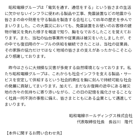
昭和電線グループは「電気を通す、通信をする」という皆さまの生活
に欠かせないインフラに使われる製品や工事、免震装置などの地震から
皆さまの命や財産を守る製品を製造する会社として85年の歴史を歩んで
まいりました。この大震災においても、免震装置をお使いのお客様の建
物が被災を免れた様子を報道で知り、胸をなでおろしたことを覚えてお
ります。また、当社の仙台事業所や従業員は被災をいたしましたが、そ
の中でも復旧用のケーブルの供給を継続できたことは、当社の従業員、
その家族の協力だけではなく地域の皆さまの支えがあったからこそと心
より感謝しております。
昨今はさらに大規模な災害が多発する自然環境となっております。私
たち昭和電線グループは、これからも社会インフラを支える製品・サー
ビスを安定して供給するという社会的責任を胸に刻んで持続可能な社会
の発展に貢献してまいります。加えて、まだなお復興の途中にある被災
地の方々の気持ちに寄り添いながら、この日の記憶を風化させることな
く社員一同不測の事態に備え、皆さまとともにある企業として邁進して
まいります。
昭和電線ホールディングス株式会社
代表取締役社長 長谷川 隆代
【本件に関するお問い合わせ先】