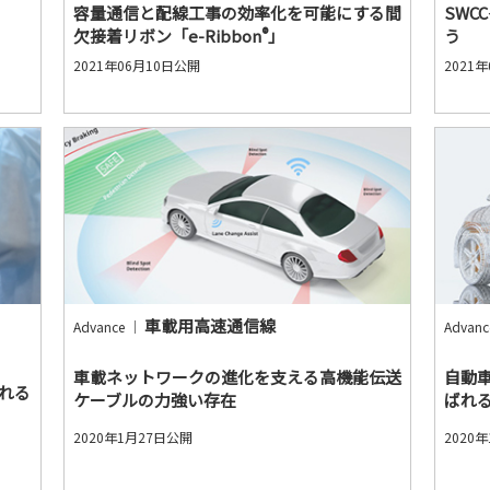
容量通信と配線工事の効率化を可能にする間
SWC
®
欠接着リボン「e-Ribbon
」
う
2021年06月10日公開
2021
車載用高速通信線
Advance ｜
Advan
車載ネットワークの進化を支える高機能伝送
自動
れる
ケーブルの力強い存在
ばれ
2020年1月27日公開
2020