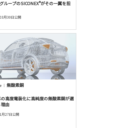
®
CグループのSICONEX
がその一翼を担
年03月30日公開
無酸素銅
ce ｜
車の高度電装化に高純度の無酸素銅が選
る理由
年1月27日公開