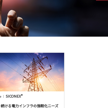
®
SICONEX
ce ｜
り続ける電力インフラの強靭化ニーズ