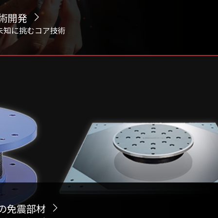
術開発
th 未知に挑むコア技術
Cの免震部材