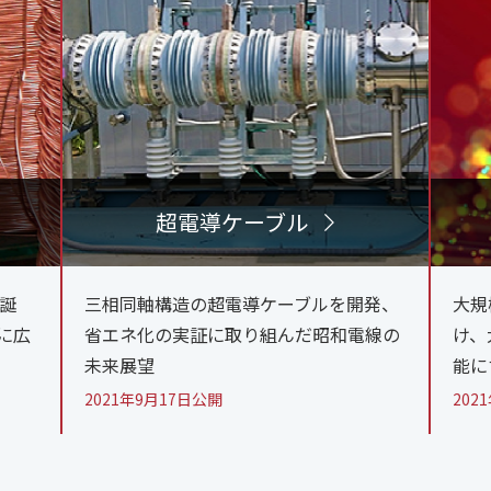
超電導ケーブル
が誕
三相同軸構造の超電導ケーブルを開発、
大規
に広
省エネ化の実証に取り組んだ昭和電線の
け、
未来展望
能に
2021年9月17日公開
202