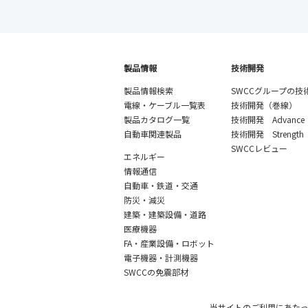
製品情報
技術開発
製品情報検索
SWCCグループの技
電線・ケーブル一覧表
技術開発（巻線）
製品カタログ一覧
技術開発 Advance
自動車関連製品
技術開発 Strength
SWCCレビュー
エネルギー
情報通信
自動車・鉄道・交通
防災・減災
建築・建築設備・道路
医療機器
FA・産業設備・ロボット
電子機器・計測機器
SWCCの免震部材
当サイトのご利用にあた