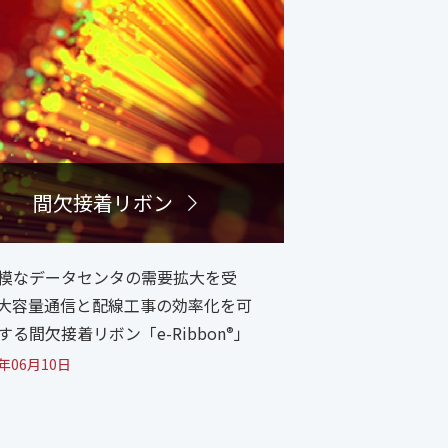
間欠接着リボン
模なデータセンタの需要拡大を受
大容量通信と配線工事の効率化を可
する間欠接着リボン「e-Ribbon
」
®
1年06月10日