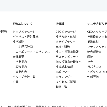
SWCCについて
IR情報
サステナビリ
術開発
トップメッセージ
CEOメッセージ
CEOメッセー
パーパス・経営理念
経営方針・体制
担当役員メッ
経営戦略
IRライブラリー
推進体制
中期経営計画
業績・財務
マテリアリティ
コーポレート・ガバナンス
株主・投資家情報
統合報告書
会社概要
サステナビリティ
環境
営業拠点
個人投資家の皆様へ
社会
製造拠点
株式基本情報
ガバナンス
事業内容
IRポリシー
トピックス（E
グループ会社一覧
IRカレンダー
外部評価
沿革
よくあるご質問
動画一覧
って
個人情報保護方針
情報セキュリティポリシー
ソーシャルメディアポリ