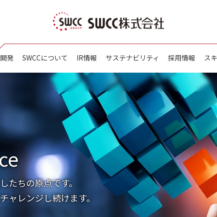
開発
SWCCについて
IR情報
サステナビリティ
採用情報
ス
ce
したちの原点です。
チャレンジし続けます。