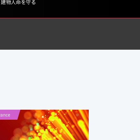
ら建物人命を守る
vance