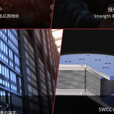
技
する応用技術
Streng
ー
SWC
開発の論文、