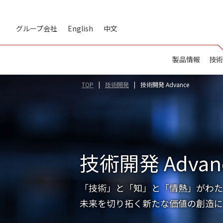
グループ会社
English
中文
製品情報
技術
TOP
技術開発
技術開発 Advance
技術開発 Advan
「技術」と「知」と「情熱」がわた
未来を切り拓く新たな価値の創造に