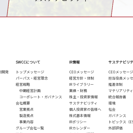
SWCCについて
IR情報
サステナビリ
術開発
トップメッセージ
CEOメッセージ
CEOメッセー
パーパス・経営理念
経営方針・体制
担当役員メッ
経営戦略
IRライブラリー
推進体制
中期経営計画
業績・財務
マテリアリティ
コーポレート・ガバナンス
株主・投資家情報
統合報告書
会社概要
サステナビリティ
環境
営業拠点
個人投資家の皆様へ
社会
製造拠点
株式基本情報
ガバナンス
事業内容
IRポリシー
トピックス（E
グループ会社一覧
IRカレンダー
外部評価