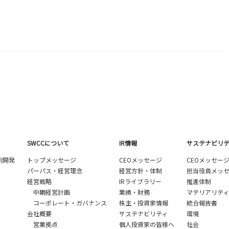
SWCCについて
IR情報
サステナビリ
術開発
トップメッセージ
CEOメッセージ
CEOメッセー
パーパス・経営理念
経営方針・体制
担当役員メッ
経営戦略
IRライブラリー
推進体制
中期経営計画
業績・財務
マテリアリティ
コーポレート・ガバナンス
株主・投資家情報
統合報告書
会社概要
サステナビリティ
環境
営業拠点
個人投資家の皆様へ
社会