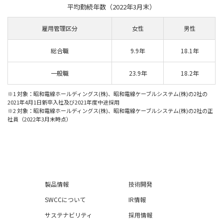
平均勤続年数（2022年3月末）
雇用管理区分
女性
男性
総合職
9.9年
18.1年
一般職
23.9年
18.2年
※1 対象：昭和電線ホールディングス(株)、昭和電線ケーブルシステム(株)の2社の
2021年4月1日新卒入社及び2021年度中途採用
※2 対象：昭和電線ホールディングス(株)、昭和電線ケーブルシステム(株)の2社の正
社員（2022年3月末時点）
製品情報
技術開発
SWCCについて
IR情報
サステナビリティ
採用情報