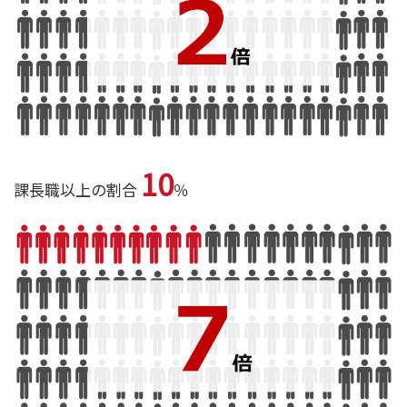
10
課長職以上の割合
％