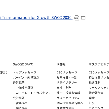
ansformation for Growth SWCC 2030
SWCCについて
IR情報
サステナビリ
術開発
トップメッセージ
CEOメッセージ
CEOメッセー
パーパス・経営理念
経営方針・体制
担当役員メッ
経営戦略
IRライブラリー
推進体制
中期経営計画
業績・財務
マテリアリティ
コーポレート・ガバナンス
株主・投資家情報
統合報告書
会社概要
サステナビリティ
環境
営業拠点
個人投資家の皆様へ
社会
製造拠点
株式基本情報
ガバナンス