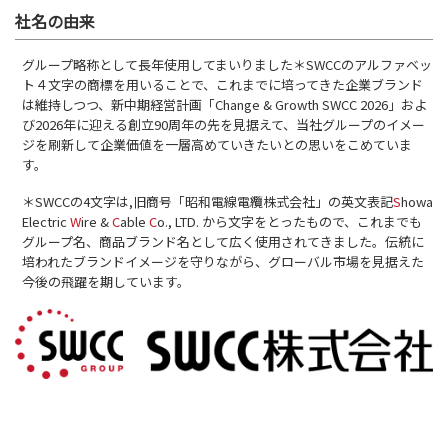
社名の由来
グループ略称として長年使用してまいりました＊SWCCのアルファベッ
ト４文字の商標を用いることで、これまでに培ってきた企業ブランド
は維持しつつ、新中期経営計画「Change & Growth SWCC 2026」およ
び2026年に迎える創立90周年の先を見据えて、当社グループのイメー
ジを刷新して企業価値を一層高めていきたいとの思いをこめていま
す。
＊SWCCの4文字は,旧商号「昭和電線電纜株式会社」の英文表記
S
howa
Electric
W
ire &
C
able
C
o., LTD. から文字をとったもので、これまでも
グループ名、商品ブランド名として広く使用されてきました。伝統に
培われたブランドイメージを守りながら、グローバル市場を見据えた
今後の飛躍を期しています。