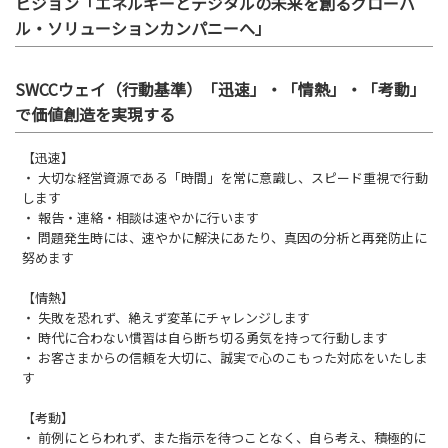
ビジョン「エネルギーとデジタルの未来を創るグローバ
ル・ソリューションカンパニーへ」
SWCCウェイ（行動基準）「迅速」・「情熱」・「考動」
で価値創造を実現する
【迅速】
・ 大切な経営資源である「時間」を常に意識し、スピード重視で行動
します
・ 報告・連絡・相談は速やかに行います
・ 問題発生時には、速やかに解決にあたり、真因の分析と再発防止に
努めます
【情熱】
・ 失敗を恐れず、絶えず変革にチャレンジします
・ 時代に合わない慣習は自ら断ち切る勇気を持って行動します
・ お客さまからの信頼を大切に、誠実で心のこもった対応をいたしま
す
【考動】
・ 前例にとらわれず、また指示を待つことなく、自ら考え、積極的に