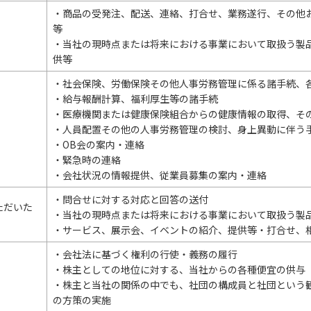
・商品の受発注、配送、連絡、打合せ、業務遂行、その他
等
・当社の現時点または将来における事業において取扱う製
供等
・社会保険、労働保険その他人事労務管理に係る諸手続、
・給与報酬計算、福利厚生等の諸手続
・医療機関または健康保険組合からの健康情報の取得、そ
・人員配置その他の人事労務管理の検討、身上異動に伴う
・OB会の案内・連絡
・緊急時の連絡
・会社状況の情報提供、従業員募集の案内・連絡
・問合せに対する対応と回答の送付
ただいた
・当社の現時点または将来における事業において取扱う製
・サービス、展示会、イベントの紹介、提供等・打合せ、
・会社法に基づく権利の行使・義務の履行
・株主としての地位に対する、当社からの各種便宜の供与
・株主と当社の関係の中でも、社団の構成員と社団という
の方策の実施