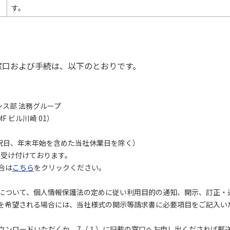
す。
窓口および手続は、以下のとおりです。
ス部 法務グループ
 ビル川崎 01）
、日、祝日、年末年始を含めた当社休業日を除く）
受け付けております。
合は
こちら
をクリックください。
について、個人情報保護法の定めに従い利用目的の通知、開示、訂正・
を希望される場合には、当社様式の開示等請求書に必要項目をご記入い
ウンロードいただくか、7（１）に記載の窓口へお申し出くだされば郵