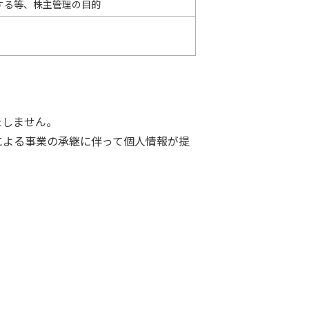
する等、株主管理の目的
たしません。
による事業の承継に伴って個人情報が提
。