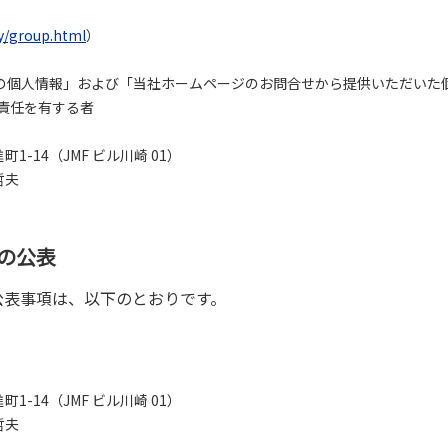
y/group.html
）
個人情報」および「当社ホームページのお問合せから提供いただいた
責任を有する者
-14（JMF ビル川崎 01）
哲夫
項の公表
公表事項は、以下のとおりです。
-14（JMF ビル川崎 01）
哲夫