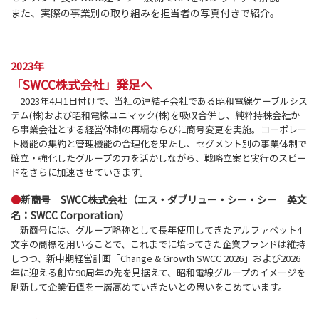
また、実際の事業別の取り組みを担当者の写真付きで紹介。
2023年
「SWCC株式会社」発足へ
2023年4月1日付けで、当社の連結子会社である昭和電線ケーブルシス
テム(株)および昭和電線ユニマック(株)を吸収合併し、純粋持株会社か
ら事業会社とする経営体制の再編ならびに商号変更を実施。コーポレー
ト機能の集約と管理機能の合理化を果たし、セグメント別の事業体制で
確立・強化したグループの力を活かしながら、戦略立案と実行のスピー
ドをさらに加速させていきます。
●
新商号 SWCC株式会社（エス・ダブリュー・シー・シー 英文
名：SWCC Corporation）
新商号には、グループ略称として長年使用してきたアルファベット4
文字の商標を用いることで、これまでに培ってきた企業ブランドは維持
しつつ、新中期経営計画「Change & Growth SWCC 2026」および2026
年に迎える創立90周年の先を見据えて、昭和電線グループのイメージを
刷新して企業価値を一層高めていきたいとの思いをこめています。