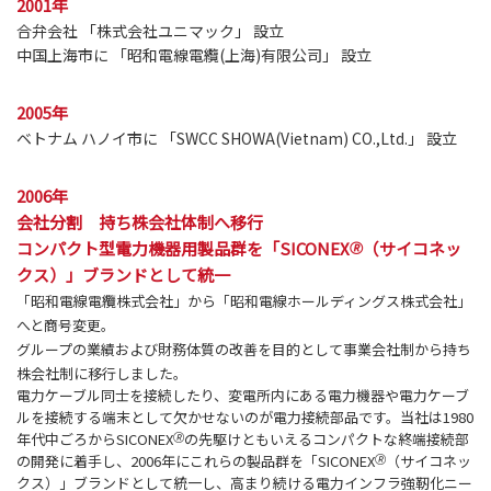
2001年
合弁会社 「株式会社ユニマック」 設立
中国上海市に 「昭和電線電纜(上海)有限公司」 設立
2005年
ベトナム ハノイ市に 「SWCC SHOWA(Vietnam) CO.,Ltd.」 設立
2006年
会社分割 持ち株会社体制へ移行
コンパクト型電力機器用製品群を「SICONEX
（サイコネッ
🄬
クス）」ブランドとして統一
「昭和電線電纜株式会社」から「昭和電線ホールディングス株式会社」
へと商号変更。
グループの業績および財務体質の改善を目的として事業会社制から持ち
株会社制に移行しました。
電力ケーブル同士を接続したり、変電所内にある電力機器や電力ケーブ
ルを接続する端末として欠かせないのが電力接続部品です。当社は1980
年代中ごろからSICONEX
🄬
の先駆けともいえるコンパクトな終端接続部
の開発に着手し、2006年にこれらの製品群を「SICONEX
🄬
（サイコネッ
クス）」ブランドとして統一し、高まり続ける電力インフラ強靭化ニー