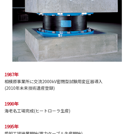
1987年
相模原事業所に交流2000kV密閉型試験用変圧器導入
(2010年未来技術遺産登録)
1990年
海老名工場完成(ヒートローラ生産)
1995年
愛知工場操業開始(電力ケーブル生産開始)