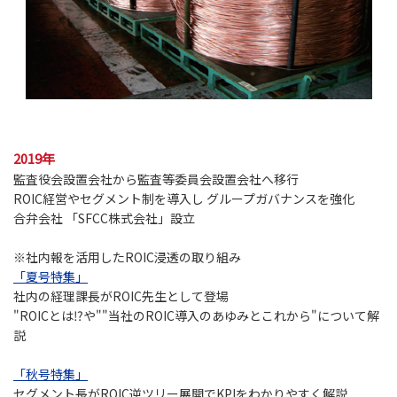
2019年
監査役会設置会社から監査等委員会設置会社へ移行
ROIC経営やセグメント制を導入し グループガバナンスを強化
合弁会社 「SFCC株式会社」設立
※社内報を活用したROIC浸透の取り組み
「夏号特集」
社内の経理課長がROIC先生として登場
"ROICとは⁉や""当社のROIC導入のあゆみとこれから"について解
説
「秋号特集」
セグメント長がROIC逆ツリー展開でKPIをわかりやすく解説