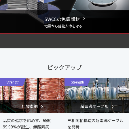
SWCCの免震部材
地震から建物人命を守る
ピックアップ
Strength
Strength
無酸素銅
超電導ケーブル
品質の追求を諦めず、純度
三相同軸構造の超電導ケーブル
99.99％が誕生、無酸素銅
を開発