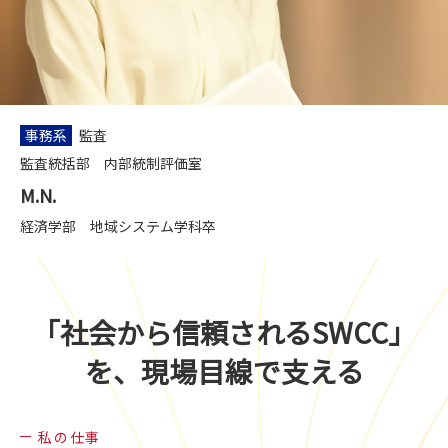
事務系
監査
監査統括部 内部統制評価室
M.N.
経済学部 地域システム学科卒
「社会から信頼されるSWCC」
を、
現場目線で支える
私の仕事