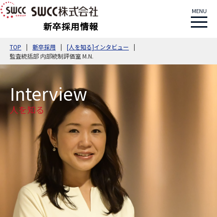
MENU
新卒採用情報
TOP
新卒採用
[人を知る]インタビュー
監査統括部 内部統制評価室 M.N.
Interview
人を知る