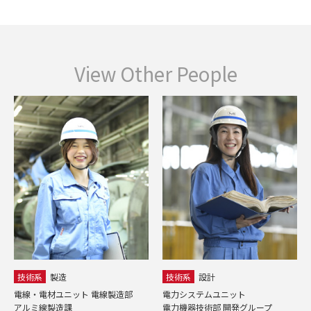
View Other People
技術系
設計
事務系
営業
 電線製造部
電力システムユニット
電装・コンポーネンツ
電力機器技術部 開発グループ
電機営業課