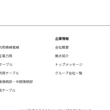
企業情報
内用絶縁電線
会社概要
圧電力用
拠点紹介
Vケーブル
トップメッセージ
防用ケーブル
グループ会社一覧
端接続部・中間接続部
信ケーブル