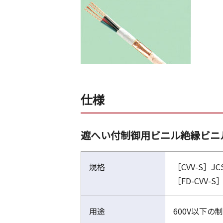
仕様
遮へい付制御用ビニル絶縁ビニルシー
規格
［CVV-S］JCS
［FD-CVV-S］
用途
600V以下の