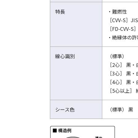
特長
・難燃性
［CVV-S］J
［FD-CVV-
・絶縁体の許容
線心識別
（標準）
［2心］ 黒・
［3心］ 黒・
［4心］ 黒
［5心以上］
シース色
（標準） 黒