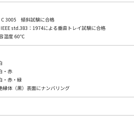
IS C 3005 傾斜試験に合格
S］IEEE std.383：1974による垂直トレイ試験に合格
温度 60℃
白
白・赤
・白・赤・緑
 絶縁体（黒）表面にナンバリング