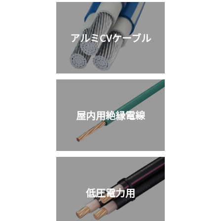
アルミCVケーブル
屋内用絶縁電線
低圧電力用