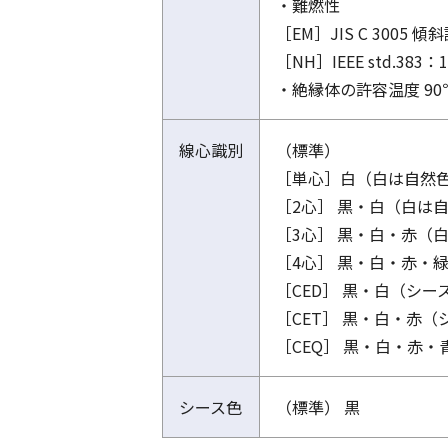
・難燃性
［EM］JIS C 3005 
［NH］IEEE std.3
・絶縁体の許容温度 90
線心識別
（標準）
［単心］白（白は自然
［2心］ 黒・白（白は
［3心］ 黒・白・赤（
［4心］ 黒・白・赤・
［CED］ 黒・白（シ
［CET］ 黒・白・赤
［CEQ］ 黒・白・赤
シース色
（標準） 黒