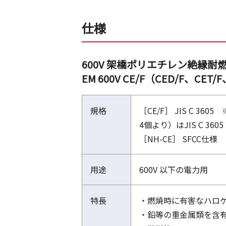
仕様
600V 架橋ポリエチレン絶縁
EM 600V CE/F（CED/F、CET
規格
［CE/F］ JIS C
4個より）はJIS C 3605
［NH-CE］ SFCC仕様
用途
600V 以下の電力用
特長
・燃焼時に有害なハロ
・鉛等の重金属類を含