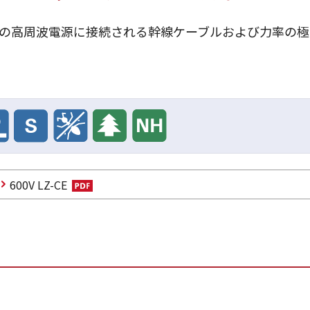
0Hzの高周波電源に接続される幹線ケーブルおよび力率
600V LZ-CE