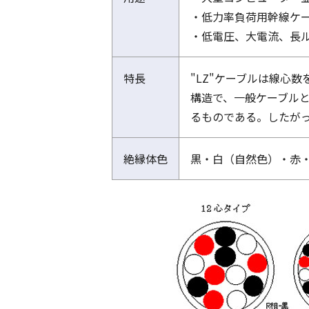
・低力率負荷用幹線ケ
・低電圧、大電流、長
特長
"LZ"ケーブルは線心
構造で、一般ケーブルと
るものである。したが
絶縁体色
黒・白（自然色）・赤